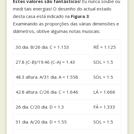
Estes valores são fantásticos
! Eu nunca soube ou
medi tais energias! O desenho do actual estado
desta casa está indicado na
Figura 3
.
Examinando as proporções das várias dimensões e
diâmetros, obtive algumas notas musicais:
30 dia. B/26 dia. C = 1.153
RÉ = 1.125
27.8 (C-B)/19.46 (C-A) = 1.43
SOL = 1.5
48.3 altura. A/31 dia. A = 1.558
SOL = 1.5
42.8 altura. C/26 dia. C = 1.646
LÁ = 1.666
26 dia. C/20 dia. D = 1.3
FÁ = 1.333
31 dia. A/20 dia. D = 1.55
SOL = 1.5