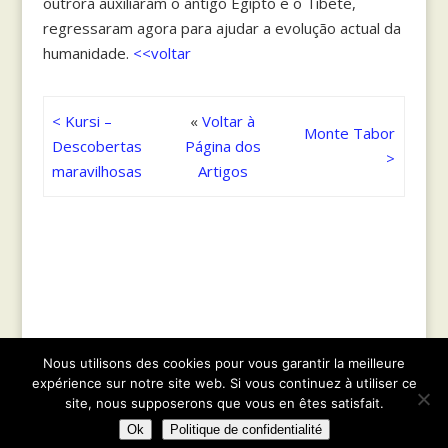
outrora auxiliaram o antigo Egipto e o Tibete,
regressaram agora para ajudar a evolução actual da
humanidade.
<<voltar
< Kursi –
«
Voltar à
Monte Tabor
Descobertas
Página dos
>
maravilhosas
Artigos
Nous utilisons des cookies pour vous garantir la meilleure
© 2021
Geobiology.co.il
|| Tous droits réservés
expérience sur notre site web. Si vous continuez à utiliser ce
|| Web design :
Parnassel.com
|
Sitemap
|
site, nous supposerons que vous en êtes satisfait.
Politique de confidentialité
Ok
Politique de confidentialité