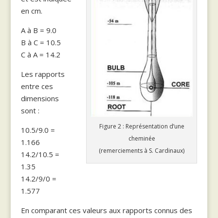
en cm.
A à B = 9.0
B à C = 10.5
C à A = 14.2
Les rapports
entre ces
dimensions
sont :
Figure 2 : Représentation d’une
10.5/9.0 =
cheminée
1.166
(remerciements à S. Cardinaux)
14.2/10.5 =
1.35
14.2/9/0 =
1.577
En comparant ces valeurs aux rapports connus des