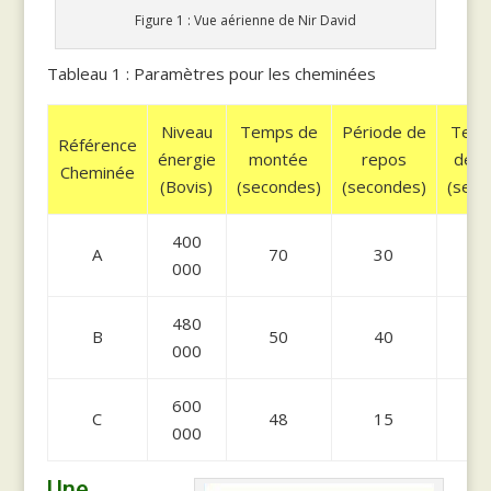
Figure 1 : Vue aérienne de Nir David
Tableau 1 : Paramètres pour les cheminées
Niveau
Temps de
Période de
Temp
Référence
énergie
montée
repos
desc
Cheminée
(Bovis)
(secondes)
(secondes)
(seco
400
A
70
30
7
000
480
B
50
40
5
000
600
C
48
15
4
000
Une