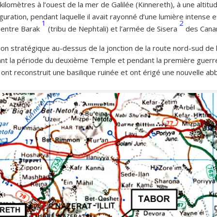
ilomètres à l’ouest de la mer de Galilée (Kinnereth), à une altit
guration, pendant laquelle il avait rayonné d’une lumière intense e
1
2
e entre
Barak
(tribu de Nephtali) et l’armée de
Sisera
des Cana
on stratégique au-dessus de la jonction de la route nord-sud de la
dant la période du deuxième Temple et pendant la première guerr
nt reconstruit une basilique ruinée et ont érigé une nouvelle abb