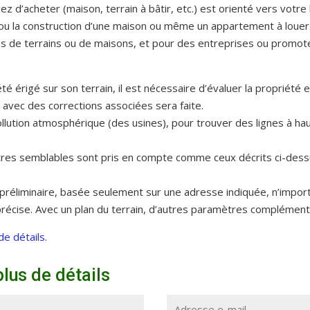
 d’acheter (maison, terrain à bâtir, etc.) est orienté vers votre 
t, ou la construction d’une maison ou même un appartement à louer
res de terrains ou de maisons, et pour des entreprises ou promot
été érigé sur son terrain, il est nécessaire d’évaluer la propriété
avec des corrections associées sera faite.
ollution atmosphérique (des usines), pour trouver des lignes à ha
tres semblables sont pris en compte comme ceux décrits ci-dess
n préliminaire, basée seulement sur une adresse indiquée, n’impo
précise. Avec un plan du terrain, d’autres paramètres complément
de détails
.
plus de détails