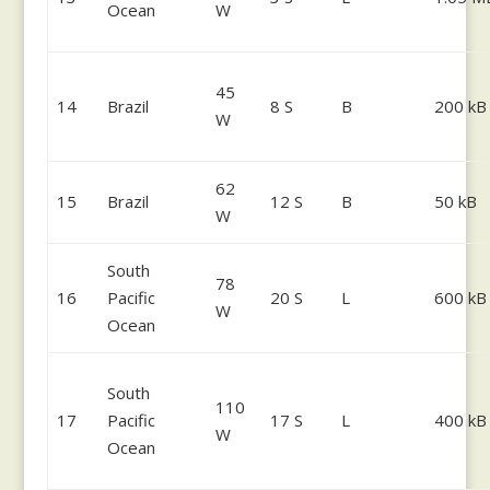
Ocean
W
45
14
Brazil
8 S
B
200 kB
W
62
15
Brazil
12 S
B
50 kB
W
South
78
16
Pacific
20 S
L
600 kB
W
Ocean
South
110
17
Pacific
17 S
L
400 kB
W
Ocean