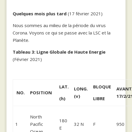
Quelques mois plus tard
(17 février 2021)
Nous sommes au milieu de la période du virus
Corona. Voyons ce qui se passe avec la LSC et la
Planète.
Tableau 3: Ligne Globale de Haute Energie
(Février 2021)
LAT.
BLOQUE
LONG.
AVANT
NO.
POSITION
(v)
17/2/2
(h)
LIBRE
North
180
1
Pacific
32 N
F
950
E
Ocean