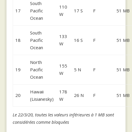
South
110
17
Pacific
17 S
F
51 MB
W
Ocean
South
133
18
Pacific
16 S
F
51 MB
W
Ocean
North
155
19
Pacific
5 N
F
51 MB
W
Ocean
Hawaii
178
20
26 N
F
51 MB
(Lisianesky)
W
Le 22/3/20, toutes les valeurs inférieures à 1 MB sont
considérées comme bloquées