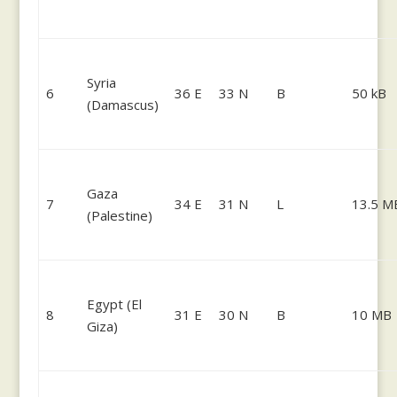
Syria
6
36 E
33 N
B
50 kB
(Damascus)
Gaza
7
34 E
31 N
L
13.5 M
(Palestine)
Egypt (El
8
31 E
30 N
B
10 MB
Giza)