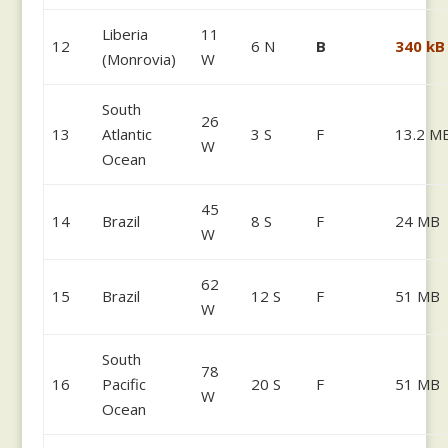
Liberia
11
12
6 N
B
340 kB
(Monrovia)
W
South
26
13
Atlantic
3 S
F
13.2 M
W
Ocean
45
14
Brazil
8 S
F
24 MB
W
62
15
Brazil
12 S
F
51 MB
W
South
78
16
Pacific
20 S
F
51 MB
W
Ocean