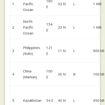
180
1
Pacific
32 N
L
1 MB
E
Ocean
North
154
2
Pacific
23 N
L
1 MB
E
Ocean
Philippines
121
3
11 N
L
900 kB
(Iloilo)
E
China
100
4
30 N
B
100 kB
(Markan)
E
5
Kazakhstan
54 E
43 N
L
950 kB