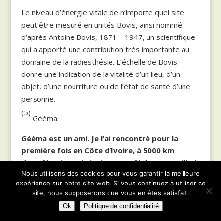
Le niveau d’énergie vitale de n’importe quel site
peut être mesuré en unités Bovis, ainsi nommé
d’après Antoine Bovis, 1871 – 1947, un scientifique
qui a apporté une contribution très importante au
domaine de la radiesthésie. L’échelle de Bovis
donne une indication de la vitalité d’un lieu, d’un
objet, d’une nourriture ou de l’état de santé d’une
personne.
(5)
Géèma:
Géèma est un ami. Je l’ai rencontré pour la
première fois en Côte d’Ivoire, à 5000 km
d’Israël. Lui aussi vivait en Israël dans une ville à
Nous utilisons des cookies pour vous garantir la meilleure
30 minutes de la mienne. Parlez de réunions pré
expérience sur notre site web. Si vous continuez à utiliser ce
arrangées!
site, nous supposerons que vous en êtes satisfait.
(6)
Message de Géèma
Ok
Politique de confidentialité