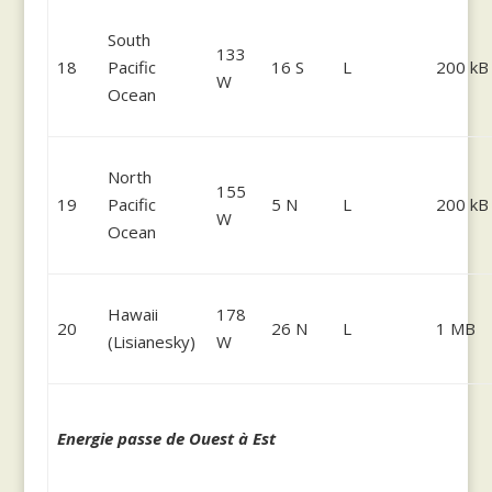
South
133
18
Pacific
16 S
L
200 kB
W
Ocean
North
155
19
Pacific
5 N
L
200 kB
W
Ocean
Hawaii
178
20
26 N
L
1 MB
(Lisianesky)
W
Energie passe de Ouest à Est