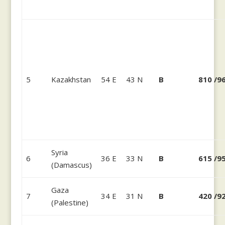
5
Kazakhstan
54 E
43 N
B
810 /9
Syria
6
36 E
33 N
B
615 /9
(Damascus)
Gaza
7
34 E
31 N
B
420 /9
(Palestine)