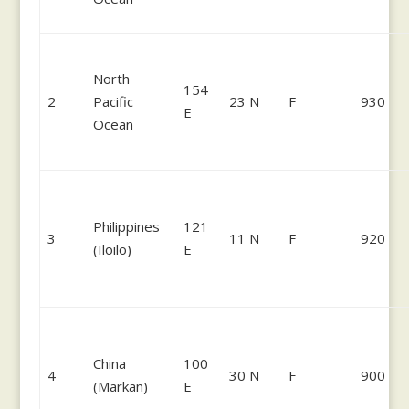
North
154
2
Pacific
23 N
F
930
E
Ocean
Philippines
121
3
11 N
F
920
(Iloilo)
E
China
100
4
30 N
F
900
(Markan)
E