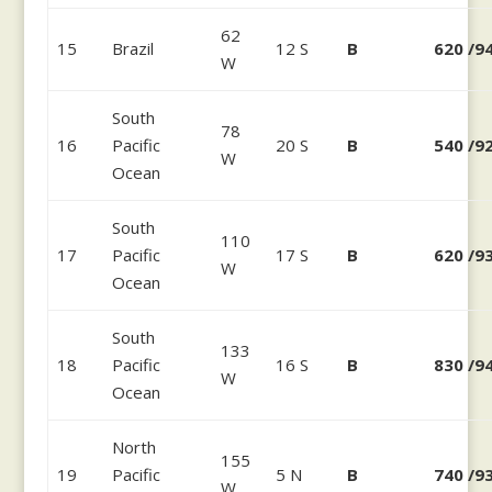
62
15
Brazil
12 S
B
620 /9
W
South
78
16
Pacific
20 S
B
540 /9
W
Ocean
South
110
17
Pacific
17 S
B
620 /9
W
Ocean
South
133
18
Pacific
16 S
B
830 /9
W
Ocean
North
155
19
Pacific
5 N
B
740 /9
W