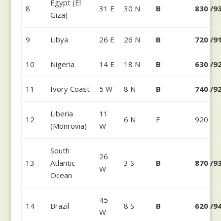
Egypt (El
8
31 E
30 N
B
830 /9
Giza)
9
Libya
26 E
26 N
B
720 /9
10
Nigeria
14 E
18 N
B
630 /9
11
Ivory Coast
5 W
8 N
B
740 /9
Liberia
11
12
6 N
F
920
(Monrovia)
W
South
26
13
Atlantic
3 S
B
870 /9
W
Ocean
45
14
Brazil
8 S
B
620 /9
W