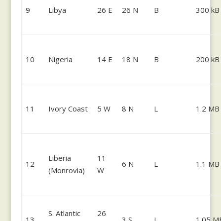
9
Libya
26 E
26 N
B
300 kB
10
Nigeria
14 E
18 N
B
200 kB
11
Ivory Coast
5 W
8 N
L
1.2 MB
Liberia
11
12
6 N
L
1.1 MB
(Monrovia)
W
S. Atlantic
26
13
3 S
L
1.05 M