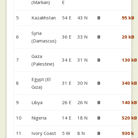
(Markan)
E
5
Kazakhstan
54 E
43 N
B
95 kB
Syria
6
36 E
33 N
B
20 kB
(Damascus)
Gaza
7
34 E
31 N
B
130 kB
(Palestine)
Egypt (El
8
31 E
30 N
B
340 kB
Giza)
9
Libya
26 E
26 N
B
140 kB
10
Nigeria
14 E
18 N
B
520 kB
11
Ivory Coast
5 W
8 N
B
930 k