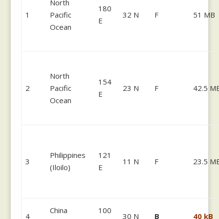
North
180
1
Pacific
32 N
F
51 MB
E
Ocean
North
154
2
Pacific
23 N
F
42.5 M
E
Ocean
Philippines
121
3
11 N
F
23.5 M
(Iloilo)
E
China
100
4
30 N
B
40 kB