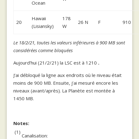
Ocean
Hawaii
178
20
26 N
F
910
(Lisiansky)
W
Le 18/2/21, toutes les valeurs inférieures à 900 MB sont
considérées comme bloquées
Aujourd’hui (21/2/21) la LSC est à 1210
.
J’ai débloqué la ligne aux endroits où le niveau était
moins de 900 MB. Ensuite, j’ai mesuré encore les
niveaux (avant/après). La Planète est montée à
1450 MB.
Notes:
(1)
Canalisation: