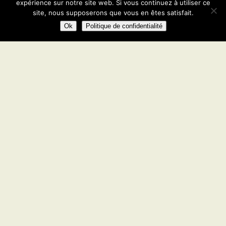
expérience sur notre site web. Si vous continuez à utiliser ce
site, nous supposerons que vous en êtes satisfait.
Ok
Politique de confidentialité
&#xe04c;
Bienvenue sur le site
Geobiology.co.il
Créé par
Richard Benishai
,
geobiology.co.il
est un
site conçu pour faire avancer la connaissance et
favoriser la conscience publique de ce sujet très